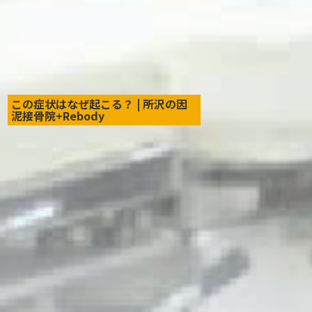
椅子から立ち上がる時に膝が痛む
膝の痛みで階段の昇り降りが辛い
膝が痛くて正座ができない
この症状はなぜ起こる？ | 所沢の因
泥接骨院+Rebody