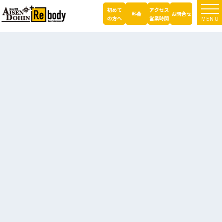
コ
初めて
アクセス
ン
料金
お問合せ
の方へ
営業時間
MENU
テ
ン
ツ
へ
ス
キ
ッ
プ