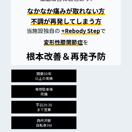
なかなか痛みが取れない方
不調が再発してしまう方
当施設独自の
+Rebody Step
で
変形性膝関節症
を
根本改善＆再発予防
開業50年
以上の実績
専用駐車場
完備
平日20:30
まで営業
西所沢駅
自転車3分