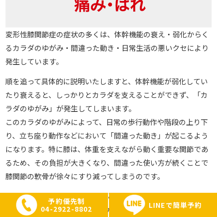
変形性膝関節症の症状の多くは、体幹機能の衰え・弱化からく
るカラダのゆがみ・間違った動き・日常生活の悪いクセにより
発生しています。
順を追って具体的に説明いたしますと、体幹機能が弱化してい
たり衰えると、しっかりとカラダを支えることができず、「カ
ラダのゆがみ」が発生してしまいます。
このカラダのゆがみによって、日常の歩行動作や階段の上り下
り、立ち座り動作などにおいて「間違った動き」が起こるよう
になります。特に膝は、体重を支えながら動く重要な関節であ
るため、その負担が大きくなり、間違った使い方が続くことで
膝関節の軟骨が徐々にすり減ってしまうのです。
このような状態が続いてしまうと、膝関節に炎症が起こり、動
予約優先制
LINEで簡単予約
04-2922-8802
かすたびに痛みが出たり、関節が腫れたり、可動域が狭くなっ