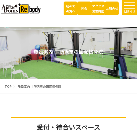
コ
初めて
アクセス
ン
料金
お問合せ
の方へ
営業時間
MENU
テ
ン
ツ
へ
ス
キ
施設案内 ｜所沢市の因泥接骨院
ッ
プ
TOP
施設案内 ｜所沢市の因泥接骨院
受付・待合いスペース