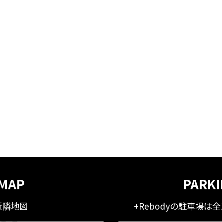
MAP
PARK
近隣地図
+Rebodyの駐車場は