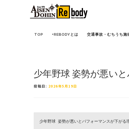
コ
TOP
ブログ ｜ 所沢市の因泥接骨院
症例報告
ン
テ
ン
ツ
TOP
+REBODYとは
交通事故・むちうち施
へ
ス
キ
ッ
プ
少年野球 姿勢が悪い
投稿日:
2026年5月19日
少年野球 姿勢が悪いとパフォーマンスが下がる理