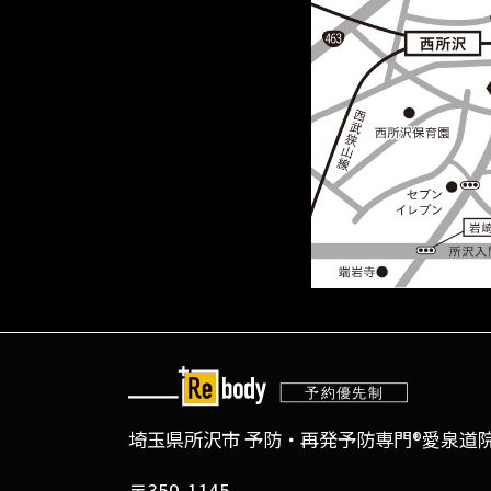
埼玉県所沢市 予防・再発予防専門®愛泉道院 
〒359-1145