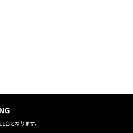
ING
全11台となります。