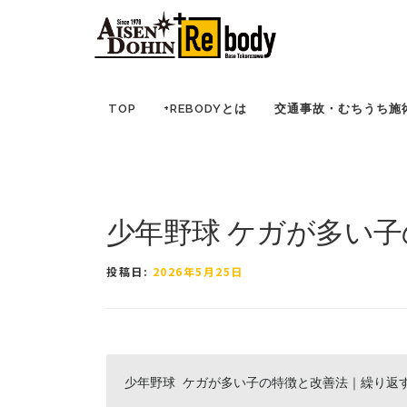
コ
TOP
ブログ ｜ 所沢市の因泥接骨院
症例報告
ン
テ
ン
ツ
TOP
+REBODYとは
交通事故・むちうち施
へ
ス
キ
ッ
プ
少年野球 ケガが多い
投稿日:
2026年5月25日
少年野球 ケガが多い子の特徴と改善法｜繰り返す