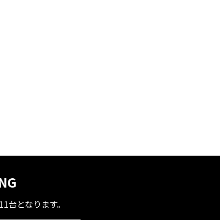
ING
全11台となります。