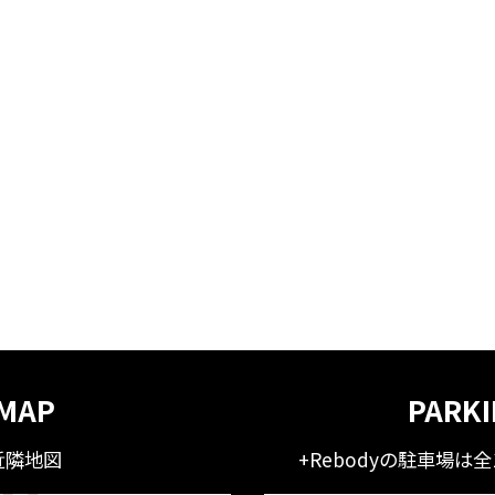
MAP
PARK
近隣地図
+Rebodyの駐車場は