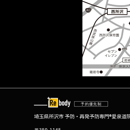
埼玉県所沢市 予防・再発予防専門®愛泉道院 
〒359-1145