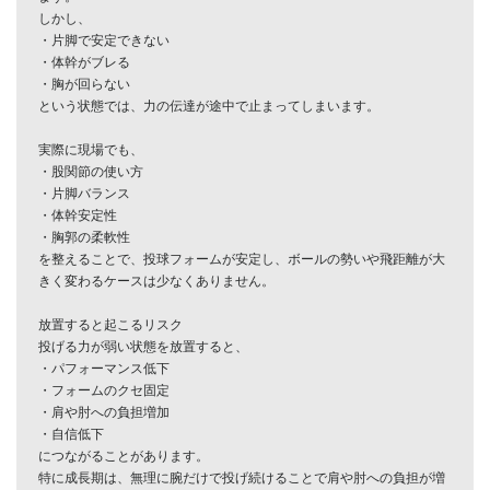
しかし、

・片脚で安定できない

・体幹がブレる

・胸が回らない

という状態では、力の伝達が途中で止まってしまいます。

実際に現場でも、

・股関節の使い方

・片脚バランス

・体幹安定性

・胸郭の柔軟性

を整えることで、投球フォームが安定し、ボールの勢いや飛距離が大
きく変わるケースは少なくありません。

放置すると起こるリスク

投げる力が弱い状態を放置すると、

・パフォーマンス低下

・フォームのクセ固定

・肩や肘への負担増加

・自信低下

につながることがあります。

特に成長期は、無理に腕だけで投げ続けることで肩や肘への負担が増