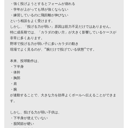
・強く投げようとするとフォームが崩れる

・学年が上がっても球が強くならない

・練習しているのに飛距離が伸びない

という相談をよく受けます。

しかし、「投げる力が弱い」原因は筋力不足だけではありません。

特に成長期では、「カラダの使い方」が大きく影響しているケースが
非常に多くあります。

野球で投げる力が弱い子に多いカラダの動き

現場でよく見るのが、“腕だけで投げている状態”です。

本来、投球動作は、

・下半身

・体幹

・胸郭

・肩

・腕

が連動することで、大きな力を効率よくボールへ伝えることができま
す。

しかし、投げる力が弱い子供は、

・下半身が使えていない

・股関節が硬い
