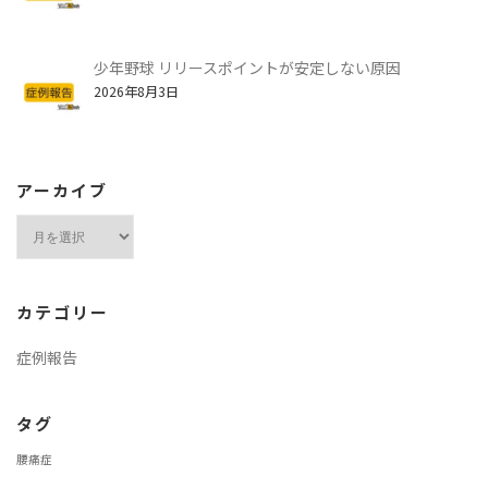
少年野球 リリースポイントが安定しない原因
2026年8月3日
アーカイブ
ア
ー
カ
イ
カテゴリー
ブ
症例報告
タグ
腰痛症