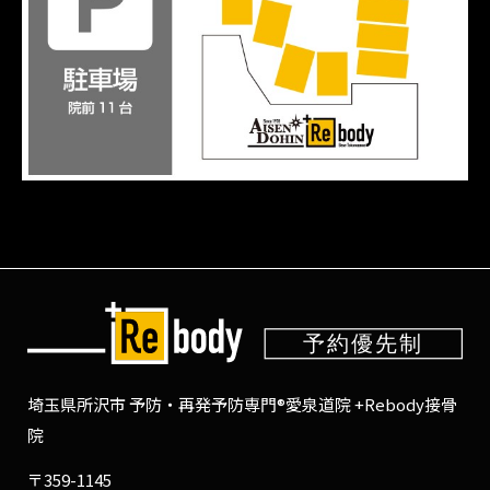
埼玉県所沢市 予防・再発予防専門®愛泉道院 +Rebody接骨
院
〒359-1145