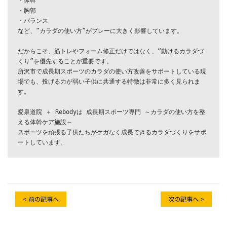
・体幹

・胸郭

・バランス

など、“カラダの使い方”がプレーに大きく影響しています。

だからこそ、筋トレやフォーム修正だけではなく、“動けるカラダづ
くり”を優先することが重要です。

所沢市で成長期スポーツのカラダの使い方改善をサポートしている現
場でも、投げる力が弱い子供に共通する特徴は非常に多く見られま
す。

愛泉道院 ＋ Rebodyは 成長期スポーツ専門 ～カラダの使い方を整
える体幹ケア施設～

スポーツを頑張る子供たちがケガなく成長できるカラダづくりをサポ
ートしています。
< 前の記事へ
次の記事へ >