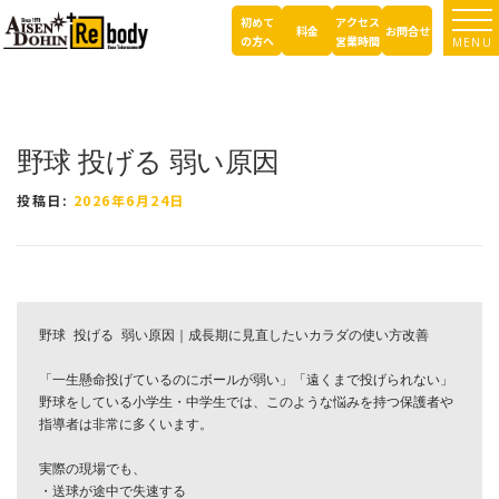
コ
初めて
アクセス
TOP
ブログ ｜ 所沢市の因泥接骨院
症例報告
野球 投げる 弱い原因
ン
料金
お問合せ
の方へ
営業時間
MENU
テ
ン
ツ
へ
ス
野球 投げる 弱い原因
キ
ッ
投稿日:
2026年6月24日
プ
野球 投げる 弱い原因｜成長期に見直したいカラダの使い方改善

「一生懸命投げているのにボールが弱い」「遠くまで投げられない」

野球をしている小学生・中学生では、このような悩みを持つ保護者や
指導者は非常に多くいます。

実際の現場でも、

・送球が途中で失速する
