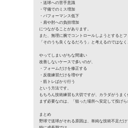
・送球への苦手意識

・守備でのミス増加

・パフォーマンス低下

・肩や肘への負担増加

につながることがあります。

また、無理に腕でコントロールしようとするとフ
「そのうち良くなるだろう」と考えるのではなく
やってしまいがちな間違い

改善しないケースで多いのが、

・フォームだけを修正する

・反復練習だけを増やす

・筋トレばかり行う

という方法です。

もちろん技術練習も大切ですが、カラダがうまく
まず必要なのは、「狙った場所へ安定して投げら
まとめ

野球で送球がそれる原因は、単純な技術不足だけ
特に成長期では、
