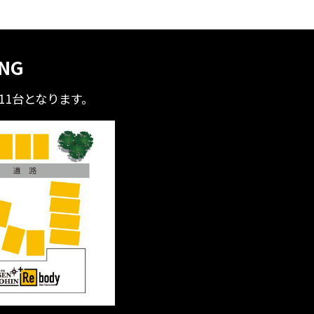
ING
全11台となります。