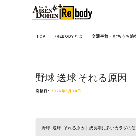
コ
TOP
ブログ ｜ 所沢市の因泥接骨院
症例報告
ン
テ
ン
ツ
TOP
+REBODYとは
交通事故・むちうち施
へ
ス
キ
ッ
プ
野球 送球 それる原因
投稿日:
2026年6月30日
野球 送球 それる原因｜成長期に多いカラダの使