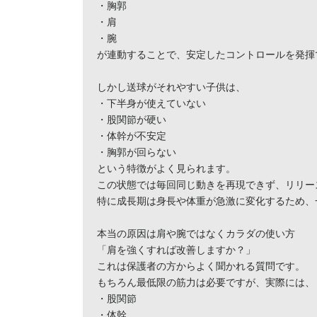
・胸郭

・肩

・腕

が連動することで、安定したコントロールを発揮で
しかし送球がそれやすい子供は、

・下半身が使えていない

・股関節が硬い

・体幹が不安定

・胸郭が回らない

という特徴がよく見られます。

この状態では毎回同じ動きを再現できず、リリー
特に成長期は身長や体重が急激に変化するため、
本当の原因は肩や腕ではなくカラダの使い方

「肩を強くすれば改善しますか？」

これは保護者の方からよく聞かれる質問です。

もちろん最低限の筋力は必要ですが、実際には、

・股関節

・体幹
