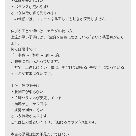
・体幹が安定しない

・バランスが崩れやすい

という特徴が多く見られます。

この状態では、フォームを修正しても動きが安定しません。

伸びる子との違いは「カラダの使い方」

上達が早い子供には、“全身を自然に使えている”という共通点があり
ます。

例えば投球では、

「下半身 → 体幹 → 肩 → 腕」

と順番に力が伝わっています。

一方で、上達しにくい子供は、腕だけで頑張る“手投げ”になっている
ケースが非常に多いです。

また、伸びる子は、

・股関節が柔らかい

・片脚バランスが安定している

・胸郭がしっかり回る

・姿勢が崩れにくい

という特徴があります。

これは筋力差というより、“動けるカラダ”の差です。

本当の原因は筋力不足だけではない
