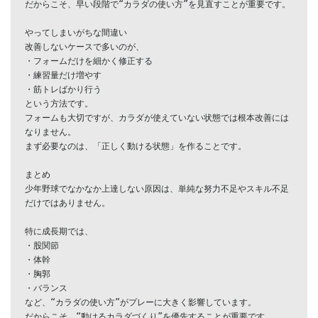
だからこそ、早い段階で“カラダの使い方”を見直すことが重要です。

やってしまいがちな間違い

改善しないケースで多いのが、

・フォームだけを細かく修正する

・練習量だけ増やす

・筋トレばかり行う

という方法です。

フォームも大切ですが、カラダが使えていない状態では根本改善には
なりません。

まず必要なのは、「正しく動ける状態」を作ることです。

まとめ

少年野球でなかなか上達しない原因は、単純な努力不足やスキル不足
だけではありません。

特に成長期では、

・股関節

・体幹

・胸郭

・バランス

など、“カラダの使い方”がプレーに大きく影響しています。

だからこそ、“動けるカラダづくり”を優先することが重要です。
