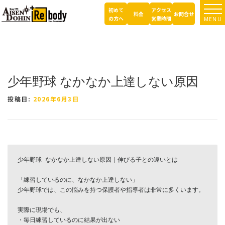
コ
初めて
アクセス
TOP
ブログ ｜ 所沢市の因泥接骨院
症例報告
少年野球 なかなか上達しない原
ン
料金
お問合せ
の方へ
営業時間
MENU
因
テ
ン
ツ
へ
ス
キ
少年野球 なかなか上達しない原因
ッ
プ
投稿日:
2026年6月3日
少年野球 なかなか上達しない原因｜伸びる子との違いとは

「練習しているのに、なかなか上達しない」

少年野球では、この悩みを持つ保護者や指導者は非常に多くいます。

実際に現場でも、

・毎日練習しているのに結果が出ない
