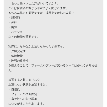
「もっと筋トレした方がいいですか？」

これは保護者の方から非常によく聞かれます。

もちろん筋力も必要ですが、成長期では筋力以前に、

・股関節

・体幹

・胸郭

・バランス

などの機能が重要です。

実際に、なかなか上達しなかった子供でも、

・片脚安定性

・体幹機能

・胸郭の柔軟性

を整えることで、フォームやプレーが変わるケースは少なくありませ
ん。

放置すると起こるリスク

上達しない状態を放置すると、

・自信低下

・フォームのクセ固定

・肩や肘への負担増加

につながることがあります。
