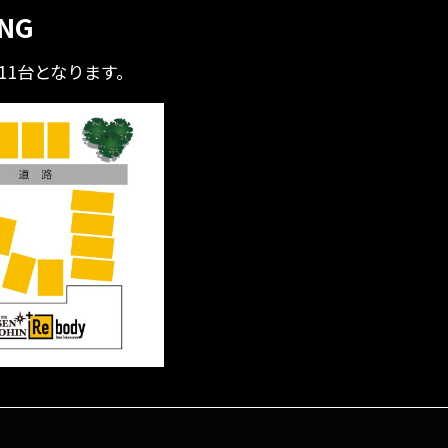
ING
全11台となります。