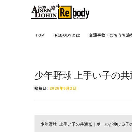
コ
TOP
ブログ ｜ 所沢市の因泥接骨院
症例報告
ン
テ
ン
ツ
TOP
+REBODYとは
交通事故・むちうち施
へ
ス
キ
ッ
プ
少年野球 上手い子の共
投稿日:
2026年6月2日
少年野球 上手い子の共通点｜ボールが伸びる子の