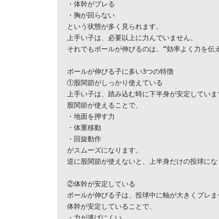
・体幹がブレる

・胸が回らない

という状態が多く見られます。

上手い子は、必要以上に力んでいません。

それでもボールが伸びるのは、“効率よく力を伝え
ボールが伸びる子に多い3つの特徴

①股関節がしっかり使えている

上手い子は、踏み込む時に下半身が安定しています
股関節が使えることで、

・地面を押す力

・体重移動

・回旋動作

がスムーズになります。

逆に股関節が使えないと、上半身だけの投球にな
②体幹が安定している

ボールが伸びる子は、投球中に軸が大きくブレませ
体幹が安定していることで、

・力が逃げにくい
