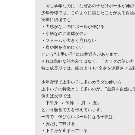
「同じ学年なのに、なぜあの子だけボールが伸びる
少年野球では、このように感じたことがある保護
実際に現場でも、

・力感がないのにボールが伸びる

・小柄なのに送球が強い

・フォームが大きく崩れない

・肩や肘を痛めにくい

という“上手い子”には共通点があります。

それは単純な筋力差ではなく、「カラダの使い方
特に成長期では、筋力よりも“全身を連動させる動
少年野球で上手い子に多いカラダの使い方

上手い子の特徴として多いのが、“全身を自然に使
例えば投球では、

「下半身 → 体幹 → 肩 → 腕」

という順番で力を伝えています。

一方で、伸びないボールになる子供は、

・腕だけで投げる

・下半身が止まっている
