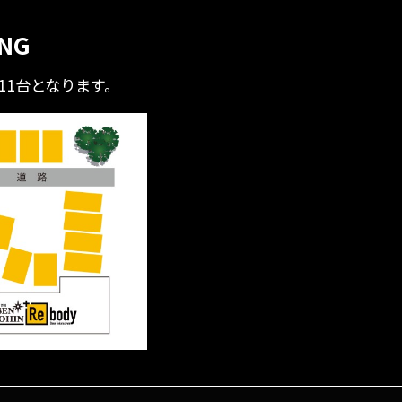
ING
全11台となります。