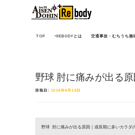
コ
TOP
ブログ ｜ 所沢市の因泥接骨院
症例報告
ン
テ
ン
ツ
TOP
+REBODYとは
交通事故・むちうち施
へ
ス
キ
ッ
プ
野球 肘に痛みが出る原
投稿日:
2026年6月16日
野球 肘に痛みが出る原因｜成長期に多いカラダの