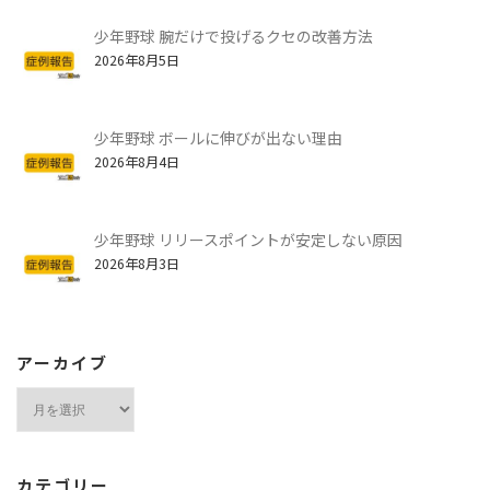
少年野球 腕だけで投げるクセの改善方法
2026年8月5日
少年野球 ボールに伸びが出ない理由
2026年8月4日
少年野球 リリースポイントが安定しない原因
2026年8月3日
アーカイブ
ア
ー
カ
イ
カテゴリー
ブ