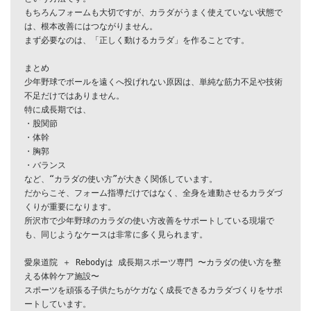
もちろんフォームも大切ですが、カラダがうまく使えていない状態で
は、根本改善にはつながりません。

まず必要なのは、「正しく動けるカラダ」を作ることです。

まとめ

少年野球でボールを遠くへ投げれない原因は、単純な筋力不足や技術
不足だけではありません。

特に成長期では、

・股関節

・体幹

・胸郭

・バランス

など、“カラダの使い方”が大きく関係しています。

だからこそ、フォーム指導だけではなく、全身を連動させるカラダづ
くりが重要になります。

所沢市で少年野球のカラダの使い方改善をサポートしている現場で
も、同じようなケースは非常に多く見られます。

愛泉道院 ＋ Rebodyは 成長期スポーツ専門 〜カラダの使い方を整
える体幹ケア施設〜

スポーツを頑張る子供たちがケガなく成長できるカラダづくりをサポ
ートしています。