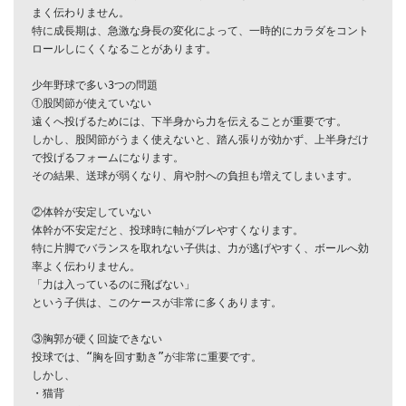
まく伝わりません。

特に成長期は、急激な身長の変化によって、一時的にカラダをコント
ロールしにくくなることがあります。

少年野球で多い3つの問題

①股関節が使えていない

遠くへ投げるためには、下半身から力を伝えることが重要です。

しかし、股関節がうまく使えないと、踏ん張りが効かず、上半身だけ
で投げるフォームになります。

その結果、送球が弱くなり、肩や肘への負担も増えてしまいます。

②体幹が安定していない

体幹が不安定だと、投球時に軸がブレやすくなります。

特に片脚でバランスを取れない子供は、力が逃げやすく、ボールへ効
率よく伝わりません。

「力は入っているのに飛ばない」

という子供は、このケースが非常に多くあります。

③胸郭が硬く回旋できない

投球では、“胸を回す動き”が非常に重要です。

しかし、

・猫背
