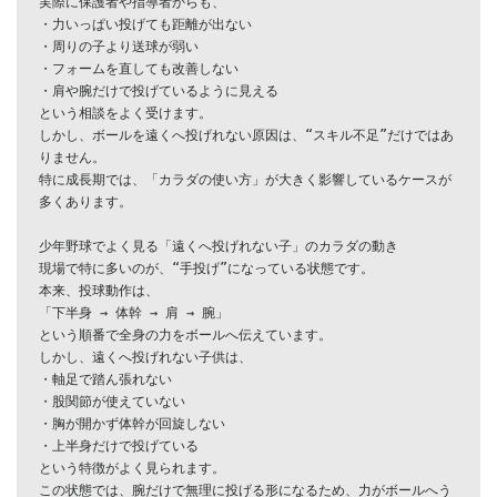
実際に保護者や指導者からも、

・力いっぱい投げても距離が出ない

・周りの子より送球が弱い

・フォームを直しても改善しない

・肩や腕だけで投げているように見える

という相談をよく受けます。

しかし、ボールを遠くへ投げれない原因は、“スキル不足”だけではあ
りません。

特に成長期では、「カラダの使い方」が大きく影響しているケースが
多くあります。

少年野球でよく見る「遠くへ投げれない子」のカラダの動き

現場で特に多いのが、“手投げ”になっている状態です。

本来、投球動作は、

「下半身 → 体幹 → 肩 → 腕」

という順番で全身の力をボールへ伝えています。

しかし、遠くへ投げれない子供は、

・軸足で踏ん張れない

・股関節が使えていない

・胸が開かず体幹が回旋しない

・上半身だけで投げている

という特徴がよく見られます。

この状態では、腕だけで無理に投げる形になるため、力がボールへう