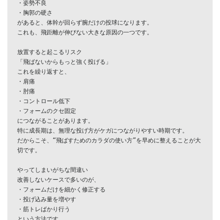
・姿勢不良

・胸郭の硬さ

があると、体幹が回らず腕だけの投球になります。

これも、飛距離が伸びない大きな原因の一つです。

放置すると起こるリスク

「飛ばないからもっと強く投げる」

これを繰り返すと、

・肩痛

・肘痛

・コントロール低下

・フォームのクセ固定

につながることがあります。

特に成長期は、無理な投げ方がケガにつながりやすい時期です。

だからこそ、“飛ばすためのカラダの使い方”を早めに整えることが大
切です。

やってしまいがちな間違い

改善しないケースで多いのが、

・フォームだけを細かく修正する

・投げ込み量を増やす

・筋トレばかり行う

という方法です。
